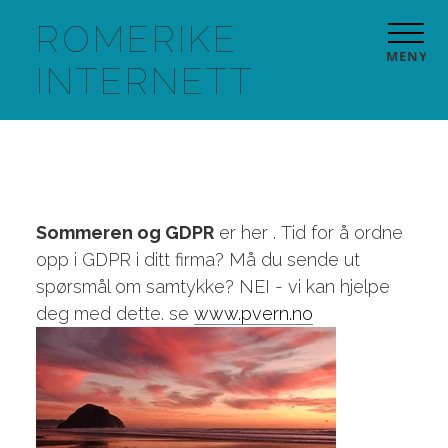
ROMERIKE
MENY
INTERNETT
Sommeren og GDPR
er her . Tid for å ordne
opp i GDPR i ditt firma? Må du sende ut
spørsmål om samtykke? NEI - vi kan hjelpe
deg med dette. se
www.pvern.no